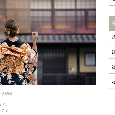
A
2
2
2
2
ータ納品
ます。
んか？