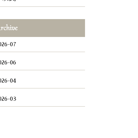
rchive
026-07
026-06
026-04
026-03