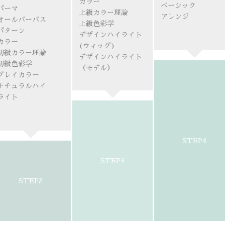
カラー
ベーシック
パーマ
上級カラー理論
アレンジ
オールバーバス
上級色彩学
パターン
デザインハイライト
カラー
(ウィッグ)
初級カラー理論
デザインハイライト
初級色彩学
（モデル）
グレイカラー
ナチュラルハイ
ライト
STEP4
STEP3
STEP2