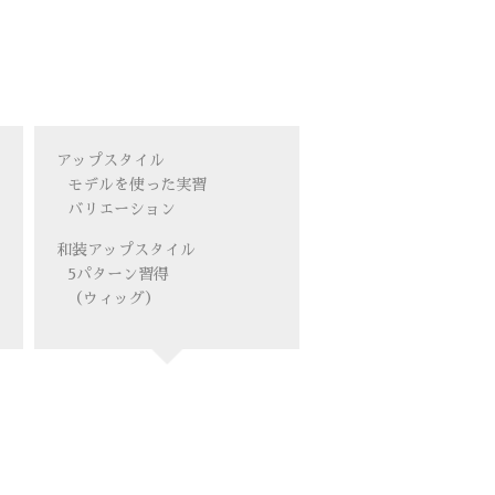
アップスタイル
モデルを使った実習
バリエーション
和装アップスタイル
5パターン習得
（ウィッグ）