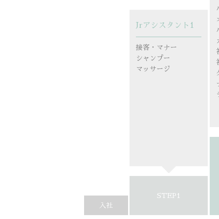
Jrアシスタント1
接客・マナー
シャンプー
マッサージ
STEP1
入社